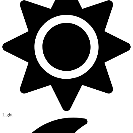
Light