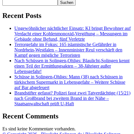
Suchen
Recent Posts
Ungewöhnlicher nächtlicher Einsatz: KI bringt Bewohner auf
Verdacht einer Kohlenmonoxid-Vergiftung – Messungen im
Gebäude ohne Befund, fünf Verletzte
Terrorgefahr im Fokus: 165 islamistische Gefährder in
Nordrhein-Westfalen – Innenminister Reul verschärft den
Kampf gegen mögliche Terroristen
Nach Schüssen in Solingen-Ohligs: Blaulicht-Solingen kennt
einen Teil der Ermittlungsakten – 38-Jähriger außer
Lebensgefahr!
Schüsse in Solingen-Ohligs: Mann (38) nach Schüssen in
türkischem Supermarkt in Lebensgefahr – Weitere Schüsse
auf Bar abgefeuert
Brandstifter gefasst? Polizei fasst zwei Tatverdächtige (15/21)
nach Großbrand bei zweitem Brand in der Nähe –
Staatsanwaltschaft prüft U-Haft
Recent Comments
Es sind keine Kommentare vorhanden.