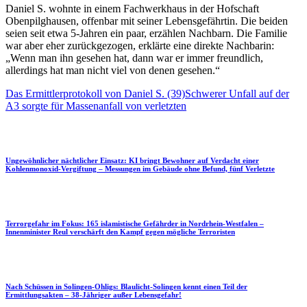
Daniel S. wohnte in einem Fachwerkhaus in der Hofschaft
Obenpilghausen, offenbar mit seiner Lebensgefährtin. Die beiden
seien seit etwa 5-Jahren ein paar, erzählen Nachbarn. Die Familie
war aber eher zurückgezogen, erklärte eine direkte Nachbarin:
„Wenn man ihn gesehen hat, dann war er immer freundlich,
allerdings hat man nicht viel von denen gesehen.“
Das Ermittlerprotokoll von Daniel S. (39)
Schwerer Unfall auf der
A3 sorgte für Massenanfall von verletzten
Ungewöhnlicher nächtlicher Einsatz: KI bringt Bewohner auf Verdacht einer
Kohlenmonoxid-Vergiftung – Messungen im Gebäude ohne Befund, fünf Verletzte
Terrorgefahr im Fokus: 165 islamistische Gefährder in Nordrhein-Westfalen –
Innenminister Reul verschärft den Kampf gegen mögliche Terroristen
Nach Schüssen in Solingen-Ohligs: Blaulicht-Solingen kennt einen Teil der
Ermittlungsakten – 38-Jähriger außer Lebensgefahr!