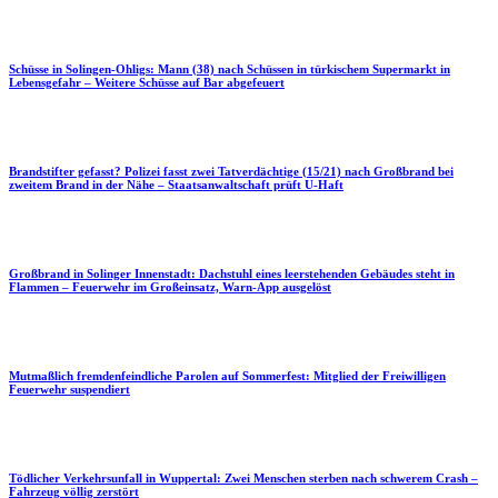
Schüsse in Solingen-Ohligs: Mann (38) nach Schüssen in türkischem Supermarkt in
Lebensgefahr – Weitere Schüsse auf Bar abgefeuert
Brandstifter gefasst? Polizei fasst zwei Tatverdächtige (15/21) nach Großbrand bei
zweitem Brand in der Nähe – Staatsanwaltschaft prüft U-Haft
Großbrand in Solinger Innenstadt: Dachstuhl eines leerstehenden Gebäudes steht in
Flammen – Feuerwehr im Großeinsatz, Warn-App ausgelöst
Mutmaßlich fremdenfeindliche Parolen auf Sommerfest: Mitglied der Freiwilligen
Feuerwehr suspendiert
Tödlicher Verkehrsunfall in Wuppertal: Zwei Menschen sterben nach schwerem Crash –
Fahrzeug völlig zerstört