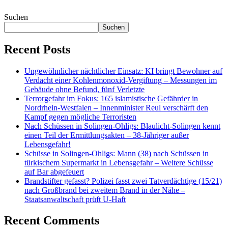
Suchen
Suchen
Recent Posts
Ungewöhnlicher nächtlicher Einsatz: KI bringt Bewohner auf
Verdacht einer Kohlenmonoxid-Vergiftung – Messungen im
Gebäude ohne Befund, fünf Verletzte
Terrorgefahr im Fokus: 165 islamistische Gefährder in
Nordrhein-Westfalen – Innenminister Reul verschärft den
Kampf gegen mögliche Terroristen
Nach Schüssen in Solingen-Ohligs: Blaulicht-Solingen kennt
einen Teil der Ermittlungsakten – 38-Jähriger außer
Lebensgefahr!
Schüsse in Solingen-Ohligs: Mann (38) nach Schüssen in
türkischem Supermarkt in Lebensgefahr – Weitere Schüsse
auf Bar abgefeuert
Brandstifter gefasst? Polizei fasst zwei Tatverdächtige (15/21)
nach Großbrand bei zweitem Brand in der Nähe –
Staatsanwaltschaft prüft U-Haft
Recent Comments