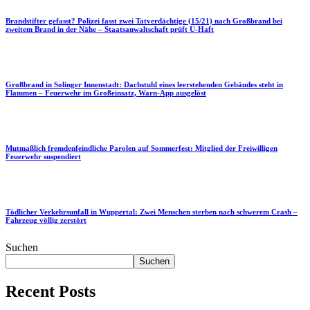
Brandstifter gefasst? Polizei fasst zwei Tatverdächtige (15/21) nach Großbrand bei
zweitem Brand in der Nähe – Staatsanwaltschaft prüft U-Haft
Großbrand in Solinger Innenstadt: Dachstuhl eines leerstehenden Gebäudes steht in
Flammen – Feuerwehr im Großeinsatz, Warn-App ausgelöst
Mutmaßlich fremdenfeindliche Parolen auf Sommerfest: Mitglied der Freiwilligen
Feuerwehr suspendiert
Tödlicher Verkehrsunfall in Wuppertal: Zwei Menschen sterben nach schwerem Crash –
Fahrzeug völlig zerstört
Suchen
Suchen
Recent Posts