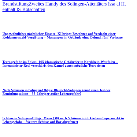
Brandstiftung
Zweites Handy des Solingen-Attentäters Issa al H.
enthält IS-Botschaften
Ungewöhnlicher nächtlicher Einsatz: KI bringt Bewohner auf Verdacht einer
Kohlenmonoxid-Vergiftung – Messungen im Gebäude ohne Befund, fünf Verletzte
Terrorgefahr im Fokus: 165 islamistische Gefährder in Nordrhein-Westfalen –
Innenminister Reul verschärft den Kampf gegen mögliche Terroristen
Nach Schüssen in Solingen-Ohligs: Blaulicht-Solingen kennt einen Teil der
Ermittlungsakten – 38-Jähriger außer Lebensgefahr!
Schüsse in Solingen-Ohligs: Mann (38) nach Schüssen in türkischem Supermarkt in
Lebensgefahr – Weitere Schüsse auf Bar abgefeuert