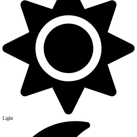
Light