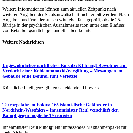
Weitere Informationen können zum aktuellen Zeitpunkt nach
weiteren Angaben der Staatsanwaltschaft nicht erteilt werden. Nach
Angaben aus Ermittlerkreisen wird ebenfalls geprüft, ob die 25-
Jährige in der psychischen Ausnahmesituation unter dem Einfluss
von Betäubungsmitteln gehandelt haben könnte.
Weitere Nachrichten​
Ungewöhnlicher nächtlicher Einsatz: KI bringt Bewohner auf
Verdacht einer Kohlenmonoxid-Vergiftung – Messungen im
Gebäude ohne Befund, fünf Verletzte
Künstliche Intelligenz gibt entscheidenden Hinweis
Terrorgefahr im Fokus: 165 islamistische Gefährder in
Nordrhein-Westfalen – Innenminister Reul verschärft den
Kampf gegen mögliche Terroristen
Innenminister Reul kündigt ein umfassendes Maßnahmenpaket für
mehr Sicherheit...