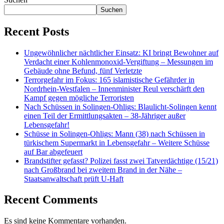
Suchen
Recent Posts
Ungewöhnlicher nächtlicher Einsatz: KI bringt Bewohner auf
Verdacht einer Kohlenmonoxid-Vergiftung – Messungen im
Gebäude ohne Befund, fünf Verletzte
Terrorgefahr im Fokus: 165 islamistische Gefährder in
Nordrhein-Westfalen – Innenminister Reul verschärft den
Kampf gegen mögliche Terroristen
Nach Schüssen in Solingen-Ohligs: Blaulicht-Solingen kennt
einen Teil der Ermittlungsakten – 38-Jähriger außer
Lebensgefahr!
Schüsse in Solingen-Ohligs: Mann (38) nach Schüssen in
türkischem Supermarkt in Lebensgefahr – Weitere Schüsse
auf Bar abgefeuert
Brandstifter gefasst? Polizei fasst zwei Tatverdächtige (15/21)
nach Großbrand bei zweitem Brand in der Nähe –
Staatsanwaltschaft prüft U-Haft
Recent Comments
Es sind keine Kommentare vorhanden.