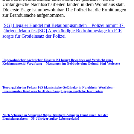
Umfangreiche Nachlöscharbeiten fanden in dem Wohnhaus statt.
Die erste Etage ist unbewohnbar. Die Polizei hat die Ermittlungen
zur Brandursache aufgenommen.
[SG] Illegaler Handel mit Betäubungsmitteln – Polizei nimmt 37-
jährigen Mann fest
[SG] Angekündigte Bedrohungslage im ICE
sorgte für Großeinsatz der Polizei
Ungewöhnlicher nächtlicher Einsatz: KI bringt Bewohner auf Verdacht einer
Kohlenmonoxid-Vergiftung – Messungen im Gebäude ohne Befund, fünf Verletzte
Terrorgefahr im Fokus: 165 islamistische Gefährder in Nordrhein-Westfalen –
Innenminister Reul verschärft den Kampf gegen mögliche Terroristen
Nach Schüssen in Solingen-Ohligs: Blaulicht-Solingen kennt einen Teil der
Ermittlungsakten – 38-Jähriger außer Lebensgefahr!