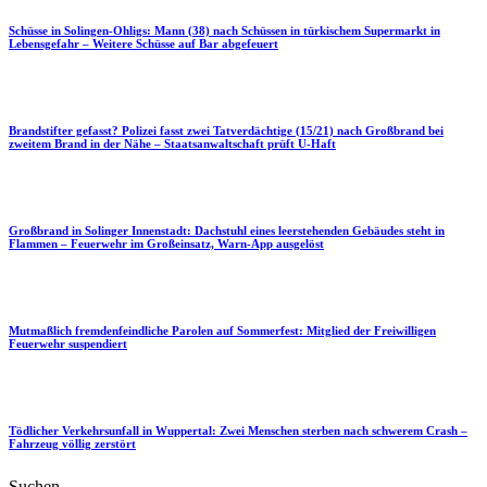
Schüsse in Solingen-Ohligs: Mann (38) nach Schüssen in türkischem Supermarkt in
Lebensgefahr – Weitere Schüsse auf Bar abgefeuert
Brandstifter gefasst? Polizei fasst zwei Tatverdächtige (15/21) nach Großbrand bei
zweitem Brand in der Nähe – Staatsanwaltschaft prüft U-Haft
Großbrand in Solinger Innenstadt: Dachstuhl eines leerstehenden Gebäudes steht in
Flammen – Feuerwehr im Großeinsatz, Warn-App ausgelöst
Mutmaßlich fremdenfeindliche Parolen auf Sommerfest: Mitglied der Freiwilligen
Feuerwehr suspendiert
Tödlicher Verkehrsunfall in Wuppertal: Zwei Menschen sterben nach schwerem Crash –
Fahrzeug völlig zerstört
Suchen