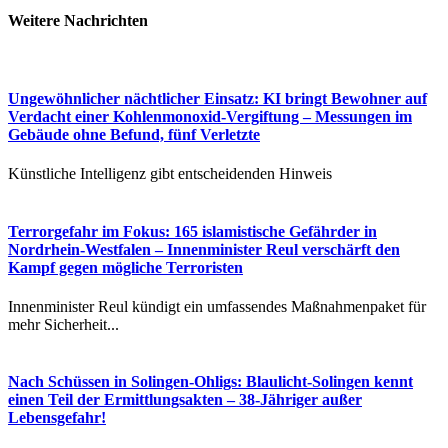
Weitere Nachrichten​
Ungewöhnlicher nächtlicher Einsatz: KI bringt Bewohner auf
Verdacht einer Kohlenmonoxid-Vergiftung – Messungen im
Gebäude ohne Befund, fünf Verletzte
Künstliche Intelligenz gibt entscheidenden Hinweis
Terrorgefahr im Fokus: 165 islamistische Gefährder in
Nordrhein-Westfalen – Innenminister Reul verschärft den
Kampf gegen mögliche Terroristen
Innenminister Reul kündigt ein umfassendes Maßnahmenpaket für
mehr Sicherheit...
Nach Schüssen in Solingen-Ohligs: Blaulicht-Solingen kennt
einen Teil der Ermittlungsakten – 38-Jähriger außer
Lebensgefahr!