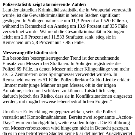
Polizeistatistik zeigt alarmierende Zahlen
Laut der aktuellen Kriminalitätsstatistik, die in Wuppertal vorgestellt
wurde, ist die Gewaltkriminalität in beiden Städten signifikant
gestiegen. In Solingen nahm sie um 11,3 Prozent auf 520 Fälle zu,
während in Remscheid ein Anstieg um 13,9 Prozent auf 335 Fälle
verzeichnet wurde. Während die Gesamtkriminalität in Solingen
leicht um 2,6 Prozent auf 11.533 Straftaten sank, stieg sie in
Remscheid um 5,8 Prozent auf 7.985 Fälle.
Messerangriffe häufen sich
Ein besonders besorgniserregender Trend ist der zunehmende
Einsatz von Messern bei Straftaten. In Solingen registrierte die
Polizei 69 Fälle, in denen Messer mit einer Klingenlänge von mehr
als 12 Zentimetern oder Springmesser verwendet wurden. In
Remscheid waren es 51 Fälle. Polizeidirektor Guido Liedke erklärt:
„Immer mehr junge Männer tragen Messer, oft in der irrigen
Annahme, sich damit schützen zu können. Tatsächlich steigt
dadurch jedoch das Risiko, dass sie in Konfliktsituationen eingesetzt
werden, mit möglicherweise lebensbedrohlichen Folgen.“
Um dieser Entwicklung entgegenzuwirken, setzt die Polizei
verstärkt auf Kontrollmaßnahmen. Bereits zwei sogenannte „Action-
Days“ wurden durchgeführt, weitere sollen folgen. Die Einführung
von Messerverbotszonen wird hingegen nicht in Betracht gezogen,
da es in den betroffenen Städten keine klar definierten Ausgehviertel