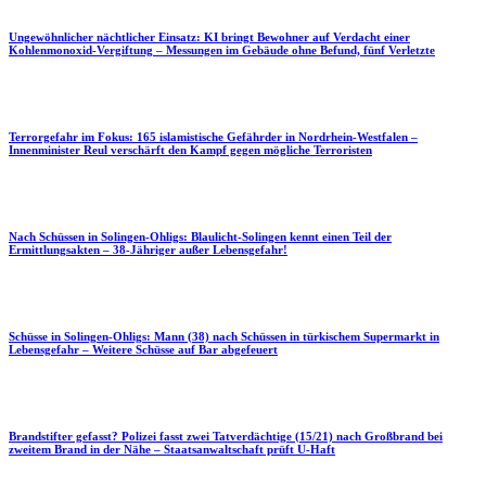
Ungewöhnlicher nächtlicher Einsatz: KI bringt Bewohner auf Verdacht einer
Kohlenmonoxid-Vergiftung – Messungen im Gebäude ohne Befund, fünf Verletzte
Terrorgefahr im Fokus: 165 islamistische Gefährder in Nordrhein-Westfalen –
Innenminister Reul verschärft den Kampf gegen mögliche Terroristen
Nach Schüssen in Solingen-Ohligs: Blaulicht-Solingen kennt einen Teil der
Ermittlungsakten – 38-Jähriger außer Lebensgefahr!
Schüsse in Solingen-Ohligs: Mann (38) nach Schüssen in türkischem Supermarkt in
Lebensgefahr – Weitere Schüsse auf Bar abgefeuert
Brandstifter gefasst? Polizei fasst zwei Tatverdächtige (15/21) nach Großbrand bei
zweitem Brand in der Nähe – Staatsanwaltschaft prüft U-Haft