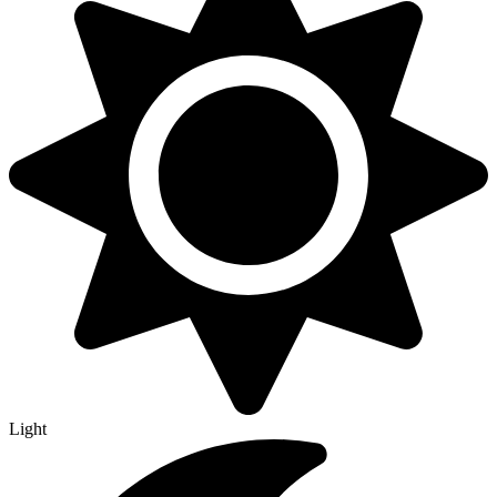
Light