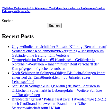
Tödlicher Verkehrsunfall in Wuppertal: Zwei Menschen sterben nach schwerem Crash –
Fahrzeug völlig zerstört
Suchen
Suchen
Recent Posts
Ungewöhnlicher nächtlicher Einsatz: KI bringt Bewohner auf
Verdacht einer Kohlenmonoxid-Vergiftung – Messungen im
Gebäude ohne Befund, fünf Verletzte
Terrorgefahr im Fokus: 165 islamistische Gefährder in
Nordrhein-Westfalen – Innenminister Reul verschärft den
Kampf gegen mögliche Terroristen
Nach Schüssen in Solingen-Ohligs: Blaulicht-Solingen kennt
einen Teil der Ermittlungsakten – 38-Jähriger außer
Lebensgefahr!
Schüsse in Solingen-Ohligs: Mann (38) nach Schüssen in
türkischem Supermarkt in Lebensgefahr – Weitere Schüsse
auf Bar abgefeuert
Brandstifter gefasst? Polizei fasst zwei Tatverdächtige (15/21)
nach Großbrand bei zweitem Brand in der Nähe –
Staatsanwaltschaft prüft U-Haft