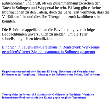
aufgenommen und prüft, ob ein Zusammenhang zwischen den
Taten in Solingen und Wuppertal besteht. Bislang gibt es keine
Informationen zu den Tätern, doch die Serie lässt vermuten, dass die
Vorfälle auf ein und dieselbe Tätergruppe zurückzuführen sein
könnten.
Die Behörden appellieren an die Bevölkerung, verdächtige
Beobachtungen unverzüglich zu melden, um die Täter
schnellstmöglich zu identifizieren.
Einbruch in Feuerwehr-Gerätehaus in Remscheid: Werkzeuge
gestohlen
Weiterer Zigarettenautomat in Solingen gesprengt
Ungewöhnlicher nächtlicher Einsatz: KI bringt Bewohner auf Verdacht einer
Kohlenmonoxid-Vergiftung – Messungen im Gebäude ohne Befund, fünf Verletzte
Terrorgefahr im Fokus: 165 islamistische Gefährder in Nordrhein-Westfalen –
Innenminister Reul verschärft den Kampf gegen mögliche Terroristen