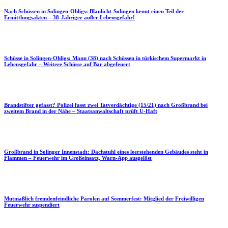
Nach Schüssen in Solingen-Ohligs: Blaulicht-Solingen kennt einen Teil der
Ermittlungsakten – 38-Jähriger außer Lebensgefahr!
Schüsse in Solingen-Ohligs: Mann (38) nach Schüssen in türkischem Supermarkt in
Lebensgefahr – Weitere Schüsse auf Bar abgefeuert
Brandstifter gefasst? Polizei fasst zwei Tatverdächtige (15/21) nach Großbrand bei
zweitem Brand in der Nähe – Staatsanwaltschaft prüft U-Haft
Großbrand in Solinger Innenstadt: Dachstuhl eines leerstehenden Gebäudes steht in
Flammen – Feuerwehr im Großeinsatz, Warn-App ausgelöst
Mutmaßlich fremdenfeindliche Parolen auf Sommerfest: Mitglied der Freiwilligen
Feuerwehr suspendiert