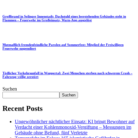
Großbrand in Solinger Innenstadt: Dachstuhl eines leerstehenden Gebäudes steht in
Flammen – Feuerwehr im Großeinsatz, Warn-App ausgelöst
Mutmaßlich fremdenfeindliche Parolen auf Sommerfest: Mitglied der Freiwilligen
Feuerwehr suspendiert
Tödlicher Verkehrsunfall in Wuppertal: Zwei Menschen sterben nach schwerem Crash –
Fahrzeug völlig zerstört
Suchen
Suchen
Recent Posts
Ungewöhnlicher nächtlicher Einsatz: KI bringt Bewohner auf
Verdacht einer Kohlenmonoxid-Vergiftung – Messungen im
Gebäude ohne Befund, fünf Verletzte