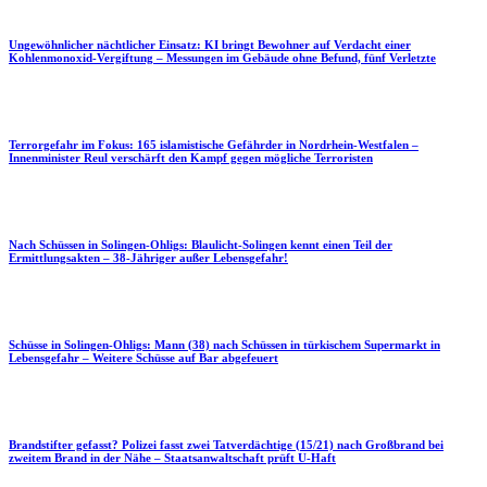
Ungewöhnlicher nächtlicher Einsatz: KI bringt Bewohner auf Verdacht einer
Kohlenmonoxid-Vergiftung – Messungen im Gebäude ohne Befund, fünf Verletzte
Terrorgefahr im Fokus: 165 islamistische Gefährder in Nordrhein-Westfalen –
Innenminister Reul verschärft den Kampf gegen mögliche Terroristen
Nach Schüssen in Solingen-Ohligs: Blaulicht-Solingen kennt einen Teil der
Ermittlungsakten – 38-Jähriger außer Lebensgefahr!
Schüsse in Solingen-Ohligs: Mann (38) nach Schüssen in türkischem Supermarkt in
Lebensgefahr – Weitere Schüsse auf Bar abgefeuert
Brandstifter gefasst? Polizei fasst zwei Tatverdächtige (15/21) nach Großbrand bei
zweitem Brand in der Nähe – Staatsanwaltschaft prüft U-Haft