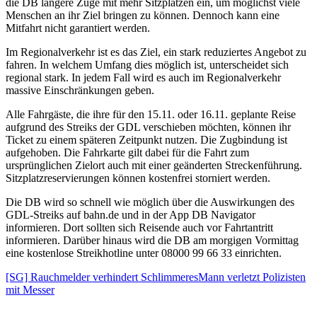
die DB längere Züge mit mehr Sitzplätzen ein, um möglichst viele
Menschen an ihr Ziel bringen zu können. Dennoch kann eine
Mitfahrt nicht garantiert werden.
Im Regionalverkehr ist es das Ziel, ein stark reduziertes Angebot zu
fahren. In welchem Umfang dies möglich ist, unterscheidet sich
regional stark. In jedem Fall wird es auch im Regionalverkehr
massive Einschränkungen geben.
Alle Fahrgäste, die ihre für den 15.11. oder 16.11. geplante Reise
aufgrund des Streiks der GDL verschieben möchten, können ihr
Ticket zu einem späteren Zeitpunkt nutzen. Die Zugbindung ist
aufgehoben. Die Fahrkarte gilt dabei für die Fahrt zum
ursprünglichen Zielort auch mit einer geänderten Streckenführung.
Sitzplatzreservierungen können kostenfrei storniert werden.
Die DB wird so schnell wie möglich über die Auswirkungen des
GDL-Streiks auf bahn.de und in der App DB Navigator
informieren. Dort sollten sich Reisende auch vor Fahrtantritt
informieren. Darüber hinaus wird die DB am morgigen Vormittag
eine kostenlose Streikhotline unter 08000 99 66 33 einrichten.
[SG] Rauchmelder verhindert Schlimmeres
Mann verletzt Polizisten
mit Messer