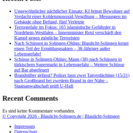
Ungewöhnlicher nächtlicher Einsatz: KI bringt Bewohner auf
Verdacht einer Kohlenmonoxid-Vergiftung – Messungen im
Gebäude ohne Befund, fünf Verletzte
Terrorgefahr im Fokus: 165 islamistische Gefährder in
Nordrhein-Westfalen – Innenminister Reul verschärft den
Kampf gegen mögliche Terroristen
Nach Schüssen in Solingen-Ohligs: Blaulicht-Solingen kennt
einen Teil der Ermittlungsakten – 38-Jähriger außer
Lebensgefahr!
Schüsse in Solingen-Ohligs: Mann (38) nach Schüssen in
türkischem Supermarkt in Lebensgefahr – Weitere Schüsse
auf Bar abgefeuert
Brandstifter gefasst? Polizei fasst zwei Tatverdächtige (15/21)
nach Großbrand bei zweitem Brand in der Nähe –
Staatsanwaltschaft prüft U-Haft
Recent Comments
Es sind keine Kommentare vorhanden.
© Copyright 2026 - Blaulicht-Solingen.de | Blaulicht-Solingen
Impressum
Datenschutz