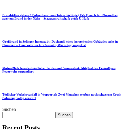
Brandstifter gefasst? Polizei fasst zwei Tatverdächtige (15/21) nach Großbrand bei
zweitem Brand in der Nähe – Staatsanwaltschaft prüft U-Haft
Großbrand in Solinger Innenstadt: Dachstuhl eines leerstehenden Gebäudes steht in
Flammen – Feuerwehr im Großeinsatz, Warn-App ausgelöst
Mutmaßlich fremdenfeindliche Parolen auf Sommerfest: Mitglied der Freiwilligen
Feuerwehr suspendiert
Tödlicher Verkehrsunfall in Wuppertal: Zwei Menschen sterben nach schwerem Crash –
Fahrzeug völlig zerstört
Suchen
Suchen
Recent Posts