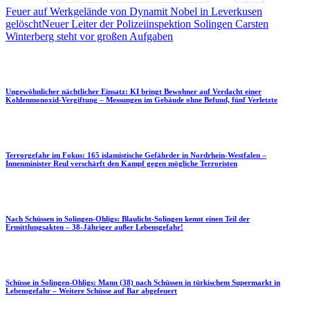
Feuer auf Werkgelände von Dynamit Nobel in Leverkusen
gelöscht
Neuer Leiter der Polizeiinspektion Solingen Carsten
Winterberg steht vor großen Aufgaben
Ungewöhnlicher nächtlicher Einsatz: KI bringt Bewohner auf Verdacht einer
Kohlenmonoxid-Vergiftung – Messungen im Gebäude ohne Befund, fünf Verletzte
Terrorgefahr im Fokus: 165 islamistische Gefährder in Nordrhein-Westfalen –
Innenminister Reul verschärft den Kampf gegen mögliche Terroristen
Nach Schüssen in Solingen-Ohligs: Blaulicht-Solingen kennt einen Teil der
Ermittlungsakten – 38-Jähriger außer Lebensgefahr!
Schüsse in Solingen-Ohligs: Mann (38) nach Schüssen in türkischem Supermarkt in
Lebensgefahr – Weitere Schüsse auf Bar abgefeuert