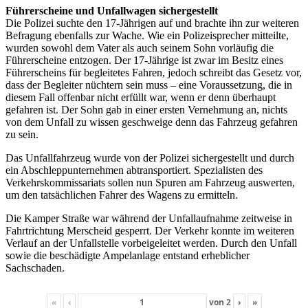
Führerscheine und Unfallwagen sichergestellt
Die Polizei suchte den 17-Jährigen auf und brachte ihn zur weiteren
Befragung ebenfalls zur Wache. Wie ein Polizeisprecher mitteilte,
wurden sowohl dem Vater als auch seinem Sohn vorläufig die
Führerscheine entzogen. Der 17-Jährige ist zwar im Besitz eines
Führerscheins für begleitetes Fahren, jedoch schreibt das Gesetz vor,
dass der Begleiter nüchtern sein muss – eine Voraussetzung, die in
diesem Fall offenbar nicht erfüllt war, wenn er denn überhaupt
gefahren ist. Der Sohn gab in einer ersten Vernehmung an, nichts
von dem Unfall zu wissen geschweige denn das Fahrzeug gefahren
zu sein.
Das Unfallfahrzeug wurde von der Polizei sichergestellt und durch
ein Abschleppunternehmen abtransportiert. Spezialisten des
Verkehrskommissariats sollen nun Spuren am Fahrzeug auswerten,
um den tatsächlichen Fahrer des Wagens zu ermitteln.
Die Kamper Straße war während der Unfallaufnahme zeitweise in
Fahrtrichtung Merscheid gesperrt. Der Verkehr konnte im weiteren
Verlauf an der Unfallstelle vorbeigeleitet werden. Durch den Unfall
sowie die beschädigte Ampelanlage entstand erheblicher
Sachschaden.
«
‹
von
2
›
»