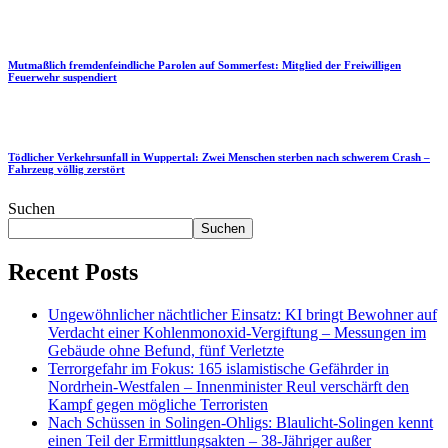
Mutmaßlich fremdenfeindliche Parolen auf Sommerfest: Mitglied der Freiwilligen
Feuerwehr suspendiert
Tödlicher Verkehrsunfall in Wuppertal: Zwei Menschen sterben nach schwerem Crash –
Fahrzeug völlig zerstört
Suchen
Suchen
Recent Posts
Ungewöhnlicher nächtlicher Einsatz: KI bringt Bewohner auf
Verdacht einer Kohlenmonoxid-Vergiftung – Messungen im
Gebäude ohne Befund, fünf Verletzte
Terrorgefahr im Fokus: 165 islamistische Gefährder in
Nordrhein-Westfalen – Innenminister Reul verschärft den
Kampf gegen mögliche Terroristen
Nach Schüssen in Solingen-Ohligs: Blaulicht-Solingen kennt
einen Teil der Ermittlungsakten – 38-Jähriger außer