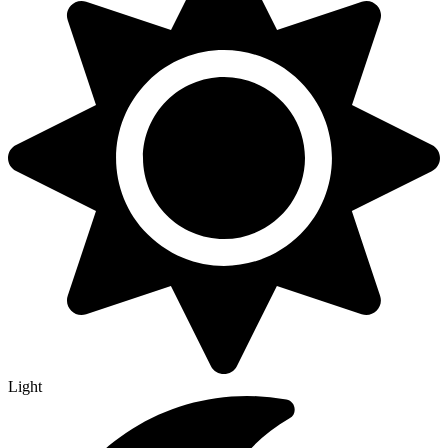
Light