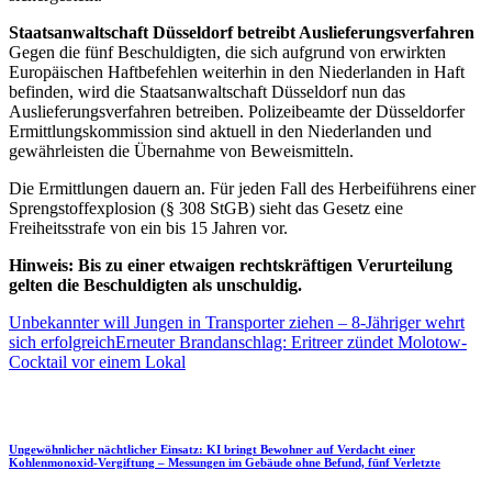
Staatsanwaltschaft Düsseldorf betreibt Auslieferungsverfahren
Gegen die fünf Beschuldigten, die sich aufgrund von erwirkten
Europäischen Haftbefehlen weiterhin in den Niederlanden in Haft
befinden, wird die Staatsanwaltschaft Düsseldorf nun das
Auslieferungsverfahren betreiben. Polizeibeamte der Düsseldorfer
Ermittlungskommission sind aktuell in den Niederlanden und
gewährleisten die Übernahme von Beweismitteln.
Die Ermittlungen dauern an. Für jeden Fall des Herbeiführens einer
Sprengstoffexplosion (§ 308 StGB) sieht das Gesetz eine
Freiheitsstrafe von ein bis 15 Jahren vor.
Hinweis: Bis zu einer etwaigen rechtskräftigen Verurteilung
gelten die Beschuldigten als unschuldig.
Unbekannter will Jungen in Transporter ziehen – 8-Jähriger wehrt
sich erfolgreich
Erneuter Brandanschlag: Eritreer zündet Molotow-
Cocktail vor einem Lokal
Ungewöhnlicher nächtlicher Einsatz: KI bringt Bewohner auf Verdacht einer
Kohlenmonoxid-Vergiftung – Messungen im Gebäude ohne Befund, fünf Verletzte