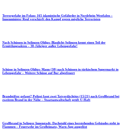
Terrorgefahr im Fokus: 165 islamistische Gefährder in Nordrhein-Westfalen –
Innenminister Reul verschärft den Kampf gegen mögliche Terroristen
Nach Schüssen in Solingen-Ohligs: Blaulicht-Solingen kennt einen Teil der
Ermittlungsakten – 38-Jähriger außer Lebensgefahr!
Schüsse in Solingen-Ohligs: Mann (38) nach Schüssen in türkischem Supermarkt in
Lebensgefahr – Weitere Schüsse auf Bar abgefeuert
Brandstifter gefasst? Polizei fasst zwei Tatverdächtige (15/21) nach Großbrand bei
zweitem Brand in der Nähe – Staatsanwaltschaft prüft U-Haft
Großbrand in Solinger Innenstadt: Dachstuhl eines leerstehenden Gebäudes steht in
Flammen – Feuerwehr im Großeinsatz, Warn-App ausgelöst