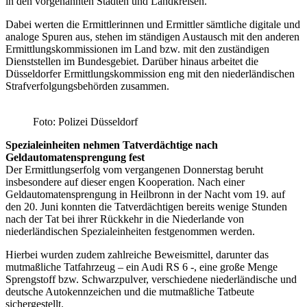
in den vorgenannten Städten und Landkreisen.
Dabei werten die Ermittlerinnen und Ermittler sämtliche digitale und
analoge Spuren aus, stehen im ständigen Austausch mit den anderen
Ermittlungskommissionen im Land bzw. mit den zuständigen
Dienststellen im Bundesgebiet. Darüber hinaus arbeitet die
Düsseldorfer Ermittlungskommission eng mit den niederländischen
Strafverfolgungsbehörden zusammen.
Foto: Polizei Düsseldorf
Spezialeinheiten nehmen Tatverdächtige nach
Geldautomatensprengung fest
Der Ermittlungserfolg vom vergangenen Donnerstag beruht
insbesondere auf dieser engen Kooperation. Nach einer
Geldautomatensprengung in Heilbronn in der Nacht vom 19. auf
den 20. Juni konnten die Tatverdächtigen bereits wenige Stunden
nach der Tat bei ihrer Rückkehr in die Niederlande von
niederländischen Spezialeinheiten festgenommen werden.
Hierbei wurden zudem zahlreiche Beweismittel, darunter das
mutmaßliche Tatfahrzeug – ein Audi RS 6 -, eine große Menge
Sprengstoff bzw. Schwarzpulver, verschiedene niederländische und
deutsche Autokennzeichen und die mutmaßliche Tatbeute
sichergestellt.