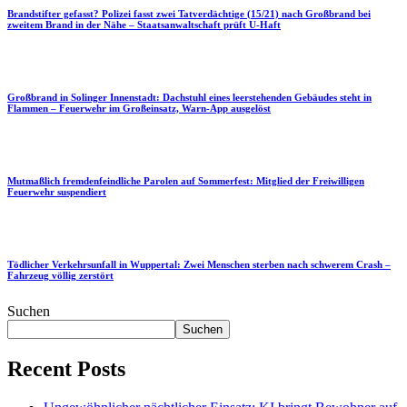
Brandstifter gefasst? Polizei fasst zwei Tatverdächtige (15/21) nach Großbrand bei
zweitem Brand in der Nähe – Staatsanwaltschaft prüft U-Haft
Großbrand in Solinger Innenstadt: Dachstuhl eines leerstehenden Gebäudes steht in
Flammen – Feuerwehr im Großeinsatz, Warn-App ausgelöst
Mutmaßlich fremdenfeindliche Parolen auf Sommerfest: Mitglied der Freiwilligen
Feuerwehr suspendiert
Tödlicher Verkehrsunfall in Wuppertal: Zwei Menschen sterben nach schwerem Crash –
Fahrzeug völlig zerstört
Suchen
Suchen
Recent Posts