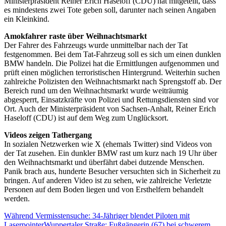
Ministerpräsident Reiner Erich Haseloff (CDU) hat mitgeteilt, dass
es mindestens zwei Tote geben soll, darunter nach seinen Angaben
ein Kleinkind.
Amokfahrer raste über Weihnachtsmarkt
Der Fahrer des Fahrzeugs wurde unmittelbar nach der Tat
festgenommen. Bei dem Tat-Fahrzeug soll es sich um einen dunklen
BMW handeln. Die Polizei hat die Ermittlungen aufgenommen und
prüft einen möglichen terroristischen Hintergrund. Weiterhin suchen
zahlreiche Polizisten den Weihnachtsmarkt nach Sprengstoff ab. Der
Bereich rund um den Weihnachtsmarkt wurde weiträumig
abgesperrt, Einsatzkräfte von Polizei und Rettungsdiensten sind vor
Ort. Auch der Ministerpräsident von Sachsen-Anhalt, Reiner Erich
Haseloff (CDU) ist auf dem Weg zum Unglücksort.
Videos zeigen Tathergang
In sozialen Netzwerken wie X (ehemals Twitter) sind Videos von
der Tat zusehen. Ein dunkler BMW rast um kurz nach 19 Uhr über
den Weihnachtsmarkt und überfährt dabei dutzende Menschen.
Panik brach aus, hunderte Besucher versuchten sich in Sicherheit zu
bringen. Auf anderen Video ist zu sehen, wie zahlreiche Verletzte
Personen auf dem Boden liegen und von Ersthelfern behandelt
werden.
Während Vermisstensuche: 34-Jähriger blendet Piloten mit
Laserpointer
Wuppertaler Straße: Fußgängerin (67) bei schwerem