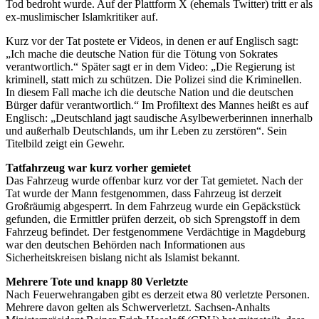
Tod bedroht wurde. Auf der Plattform X (ehemals Twitter) tritt er als
ex-muslimischer Islamkritiker auf.
Kurz vor der Tat postete er Videos, in denen er auf Englisch sagt:
„Ich mache die deutsche Nation für die Tötung von Sokrates
verantwortlich.“ Später sagt er in dem Video: „Die Regierung ist
kriminell, statt mich zu schützen. Die Polizei sind die Kriminellen.
In diesem Fall mache ich die deutsche Nation und die deutschen
Bürger dafür verantwortlich.“ Im Profiltext des Mannes heißt es auf
Englisch: „Deutschland jagt saudische Asylbewerberinnen innerhalb
und außerhalb Deutschlands, um ihr Leben zu zerstören“. Sein
Titelbild zeigt ein Gewehr.
Tatfahrzeug war kurz vorher gemietet
Das Fahrzeug wurde offenbar kurz vor der Tat gemietet. Nach der
Tat wurde der Mann festgenommen, dass Fahrzeug ist derzeit
Großräumig abgesperrt. In dem Fahrzeug wurde ein Gepäckstück
gefunden, die Ermittler prüfen derzeit, ob sich Sprengstoff in dem
Fahrzeug befindet. Der festgenommene Verdächtige in Magdeburg
war den deutschen Behörden nach Informationen aus
Sicherheitskreisen bislang nicht als Islamist bekannt.
Mehrere Tote und knapp 80 Verletzte
Nach Feuerwehrangaben gibt es derzeit etwa 80 verletzte Personen.
Mehrere davon gelten als Schwerverletzt. Sachsen-Anhalts