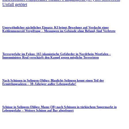
Unfall getötet
Ungewöhnlicher nächtlicher Einsatz: KI bringt Bewohner auf Verdacht einer
Kohlenmonoxid-Vergiftung – Messungen im Gebäude ohne Befund, fünf Verletzte
Terrorgefahr im Fokus: 165 islamistische Gefährder in Nordrhein-Westfalen –
Innenminister Reul verschärft den Kampf gegen mögliche Terroristen
Nach Schüssen in Solingen-Ohligs: Blaulicht-Solingen kennt einen Teil der
Ermittlungsakten – 38-Jähriger außer Lebensgefahr!
Schüsse in Solingen-Ohligs: Mann (38) nach Schüssen in türkischem Supermarkt in
Lebensgefahr – Weitere Schüsse auf Bar abgefeuert