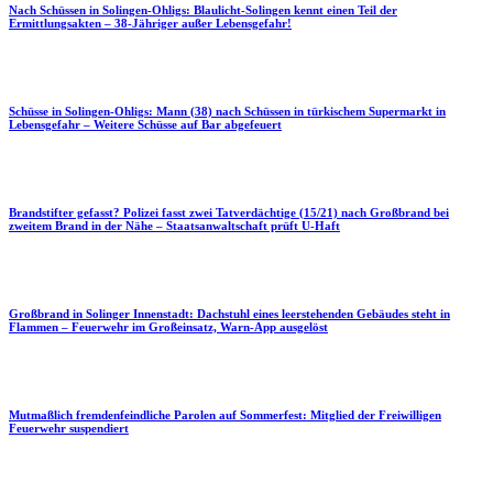
Nach Schüssen in Solingen-Ohligs: Blaulicht-Solingen kennt einen Teil der
Ermittlungsakten – 38-Jähriger außer Lebensgefahr!
Schüsse in Solingen-Ohligs: Mann (38) nach Schüssen in türkischem Supermarkt in
Lebensgefahr – Weitere Schüsse auf Bar abgefeuert
Brandstifter gefasst? Polizei fasst zwei Tatverdächtige (15/21) nach Großbrand bei
zweitem Brand in der Nähe – Staatsanwaltschaft prüft U-Haft
Großbrand in Solinger Innenstadt: Dachstuhl eines leerstehenden Gebäudes steht in
Flammen – Feuerwehr im Großeinsatz, Warn-App ausgelöst
Mutmaßlich fremdenfeindliche Parolen auf Sommerfest: Mitglied der Freiwilligen
Feuerwehr suspendiert