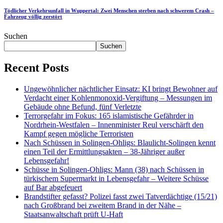
Tödlicher Verkehrsunfall in Wuppertal: Zwei Menschen sterben nach schwerem Crash –
Fahrzeug völlig zerstört
Suchen
Suchen
Recent Posts
Ungewöhnlicher nächtlicher Einsatz: KI bringt Bewohner auf
Verdacht einer Kohlenmonoxid-Vergiftung – Messungen im
Gebäude ohne Befund, fünf Verletzte
Terrorgefahr im Fokus: 165 islamistische Gefährder in
Nordrhein-Westfalen – Innenminister Reul verschärft den
Kampf gegen mögliche Terroristen
Nach Schüssen in Solingen-Ohligs: Blaulicht-Solingen kennt
einen Teil der Ermittlungsakten – 38-Jähriger außer
Lebensgefahr!
Schüsse in Solingen-Ohligs: Mann (38) nach Schüssen in
türkischem Supermarkt in Lebensgefahr – Weitere Schüsse
auf Bar abgefeuert
Brandstifter gefasst? Polizei fasst zwei Tatverdächtige (15/21)
nach Großbrand bei zweitem Brand in der Nähe –
Staatsanwaltschaft prüft U-Haft