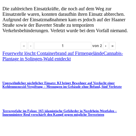
Die zahlreichen Einsatzkräfte, die noch auf dem Weg zur
Einsatzstelle waren, konnten daraufhin ihren Einsatz abbrechen.
Aufgrund der Einsatzmaßnahmen kam es jedoch auf der Haaner
Straße sowie der Baverter Straße zu temporären
Verkehrsbehinderungen. Verletzt wurde bei dem Vorfall niemand.
«
‹
von
2
›
»
Feuerwehr löscht Containerbrand auf Firmengelände
Cannabis-
Plantage in Solingen-Wald entdeckt
Ungewöhnlicher nächtlicher Einsatz: KI bringt Bewohner auf Verdacht einer
Kohlenmonoxid-Vergiftung – Messungen im Gebäude ohne Befund, fünf Verletzte
Terrorgefahr im Fokus: 165 islamistische Gefährder in Nordrhein-Westfalen –
Innenminister Reul verschärft den Kampf gegen mögliche Terroristen