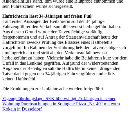
Alkoholeinfluss stand. Ihm wurde eine Blutprobe entnommen und
sein Führerschein wurde sichergestellt.
Haftrichterin lässt 34-Jährigen auf freien Fuß
Laut ersten Aussagen der Beifahrerin soll der 34-jährige
Fahrzeugführer den Verkehrsunfall bewusst herbeigeführt haben.
Aus diesem Grund wurde der Tatverdächtige vorläufig
festgenommen und auf Antrag der Staatsanwaltschaft heute der
Haftrichterin zwecks Prüfung des Erlasses eines Haftbefehls
vorgeführt. Im Rahmen der Vorführung ließ der Tatverdächtige sich
umfangreich ein und stritt ab, den Verkehrsunfall bewusst
herbeigeführt zu haben. Vielmehr habe die Beifahrerin kurz vor dem
Unfall in das Lenkrad gegriffen. Aufgrund der widerstreitenden
Angaben der Beteiligten sah die Haftrichterin keinen dringenden
Tatverdacht gegen den 34-jährigen Fahrzeugführer und erließ
keinen Haftbefehl.
Die Ermittlungen zur Unfallursache werden fortgeführt.
Eigengefährdungslage: SEK überwältigt 25-Jährigen in seiner
Wohnung
Durchsuchungen in Solingen: Pizza „Nr. 40“ mit extra
Kokain in Düsseldorf