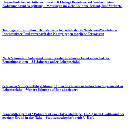
Ungewöhnlicher nächtlicher Einsatz: KI bringt Bewohner auf Verdacht einer
Kohlenmonoxid-Vergiftung – Messungen im Gebäude ohne Befund, fünf Verletzte
Terrorgefahr im Fokus: 165 islamistische Gefährder in Nordrhein-Westfalen –
Innenminister Reul verschärft den Kampf gegen mögliche Terroristen
Nach Schüssen in Solingen-Ohligs: Blaulicht-Solingen kennt einen Teil der
Ermittlungsakten – 38-Jähriger außer Lebensgefahr!
Schüsse in Solingen-Ohligs: Mann (38) nach Schüssen in türkischem Supermarkt in
Lebensgefahr – Weitere Schüsse auf Bar abgefeuert
Brandstifter gefasst? Polizei fasst zwei Tatverdächtige (15/21) nach Großbrand bei
zweitem Brand in der Nähe – Staatsanwaltschaft prüft U-Haft