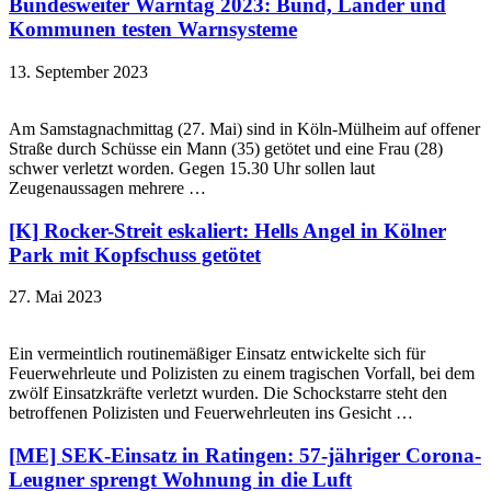
Bundesweiter Warntag 2023: Bund, Länder und
Kommunen testen Warnsysteme
13. September 2023
Am Samstagnachmittag (27. Mai) sind in Köln-Mülheim auf offener
Straße durch Schüsse ein Mann (35) getötet und eine Frau (28)
schwer verletzt worden. Gegen 15.30 Uhr sollen laut
Zeugenaussagen mehrere …
[K] Rocker-Streit eskaliert: Hells Angel in Kölner
Park mit Kopfschuss getötet
27. Mai 2023
Ein vermeintlich routinemäßiger Einsatz entwickelte sich für
Feuerwehrleute und Polizisten zu einem tragischen Vorfall, bei dem
zwölf Einsatzkräfte verletzt wurden. Die Schockstarre steht den
betroffenen Polizisten und Feuerwehrleuten ins Gesicht …
[ME] SEK-Einsatz in Ratingen: 57-jähriger Corona-
Leugner sprengt Wohnung in die Luft